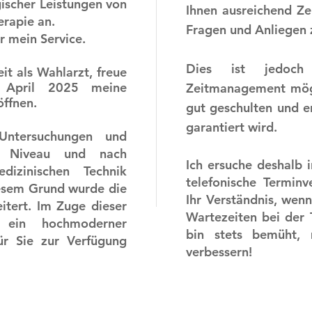
gischer Leistungen von
Ihnen ausreichend Ze
erapie an.
Fragen und Anliegen 
er mein Service.
Dies ist jedoch
it als Wahlarzt, freue
 April 2025 meine
Zeitmanagement mögl
öffnen.
gut geschulten und e
garantiert wird.
Untersuchungen und
m Niveau und nach
Ich ersuche deshalb 
izinischen Technik
telefonische Termin
esem Grund wurde die
Ihr Verständnis, wenn
tert. Im Zuge dieser
Wartezeiten bei der
 ein hochmoderner
bin stets bemüht, 
ür Sie zur Verfügung
verbessern!