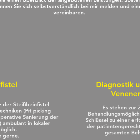
Sie einen Überblick der angebotenen Leistungen. Sollte
nnen Sie sich selbstverständlich bei mir melden und ei
vereinbaren.
fistel
Diagnostik 
Venene
 der Steißbeinfistel
Es stehen zur Z
echniken (Pit picking
Behandlungsmöglichk
operative Sanierung der
Schlüssel zu einer erf
") ambulant in lokaler
der patientengerech
öglich.
gesamten Beh
e gerne.