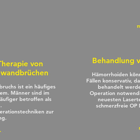
m
Behandlung 
Therapie von
chwandbrüchen
Hämorrhoiden könn
Fällen konservativ, d
ruchs ist ein häufiges
behandelt werde
em. Männer sind im
Operation notwendi
äufiger betroffen als
neuesten Lasert
.
schmerzfreie OP
erationstechniken zur
ng.
.